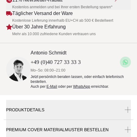
Kostenlos anmelden und bei Ihrer ersten Bestellung sparen*
Täglicher Versand der Ware
Kostenlose Lieferung innerhalb EU+CH ab 500 € Bestellwert
Über 30 Jahre Erfahrung
Mehr als 10.000 zufriedene Kunden vertrauen uns
Antonio Schmidt
+49 (0)40 727 33 33 3
Mo–So: 08:00–21:00
Jetzt persönlich beraten lassen, oder einfach telefonisch
bestellen.
Auch per
E-Mail
oder per
WhatsApp
erreichbar.
PRODUKTDETAILS
Wenn Sie nur das Cover bestellen möchten, wenden Sie
PREMIUM COVER MATERIALMUSTER BESTELLEN
sich bitte zunächst an unseren Kundenservice.