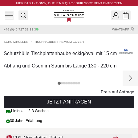
HIER DAS AKTIONS-, OUTLET- & QUICK SHIP SORTIMENT ENTDECKEN
Villa Schmidt
Search
Shopp
+49 (0)40 727 33 33 3
WHATSAPP
SCHUTZHÜLLEN
/
TISCHHAUBEN PREMIUM COVER
Schutzhülle Tischplattenhaube eckig/oval mit 15 cm
Abhang und Ösen im Saum bis Länge 130 - 220 cm
Preis auf Anfrage
JETZT ANFRAGEN
Lieferzeit: 2-3 Wochen
30 Jahre Erfahrung
11% Newsletter-Rabatt