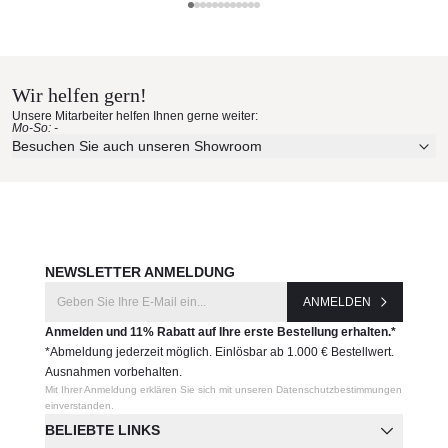
gesamte Talenti-Kollektion bestellen.
Talenti Materialmuster nach
Produktnummer:
Hause bestellen
RIVTP210
Wir helfen gern!
Erleben Sie unsere Stoffe und Materialien ganz in Ruhe in
Unsere Mitarbeiter helfen Ihnen gerne weiter:
Ihren eigenen vier Wänden.
Hersteller:
Mo-So: -
Aktuelle Originalstoffe des Herstellers
Besuchen Sie auch unseren Showroom
Talenti
Farbe, Struktur und Haptik authentisch erleben
Persönliche Beratung bei Ihrer Konfiguration
JETZT MUSTER BESTELLEN
NEWSLETTER ANMELDUNG
ANMELDEN
Anmelden und 11% Rabatt auf Ihre erste Bestellung erhalten.*
*Abmeldung jederzeit möglich. Einlösbar ab 1.000 € Bestellwert.
Ausnahmen vorbehalten.
Mit Ihrer Anmeldung erklären Sie sich mit unseren Datenschutzbestimmungen
einverstanden.
BELIEBTE LINKS