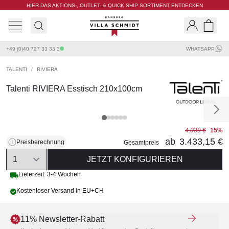
HIER DAS AKTIONS-, OUTLET- & QUICK SHIP SORTIMENT ENTDECKEN
Villa Schmidt
Search
Shopp
+49 (0)40 727 33 33 3
WHATSAPP
TALENTI
/
RIVIERA
Talenti RIVIERA Esstisch 210x100cm
4.039 €
15%
ab
3.433,15 €
Preisberechnung
Gesamtpreis
Quantity
JETZT KONFIGURIEREN
Lieferzeit: 3-4 Wochen
Kostenloser Versand in EU+CH
11% Newsletter-Rabatt