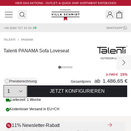
HIER DAS AKTIONS-, OUTLET- & QUICK SHIP SORTIMENT ENTDECKEN
Villa Schmidt
Search
Shopp
+49 (0)40 727 33 33 3
WHATSAPP
TALENTI
/
PANAMA
Talenti PANAMA Sofa Loveseat
1.749 €
15%
ab
1.486,65 €
Preisberechnung
Gesamtpreis
Quantity
JETZT KONFIGURIEREN
Lieferzeit: 1 Woche
Kostenloser Versand in EU+CH
11% Newsletter-Rabatt