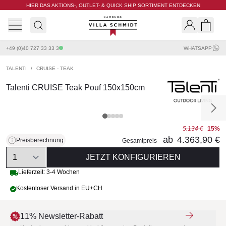
HIER DAS AKTIONS-, OUTLET- & QUICK SHIP SORTIMENT ENTDECKEN
Villa Schmidt
Search
Shopp
+49 (0)40 727 33 33 3
WHATSAPP
TALENTI
/
CRUISE - TEAK
Talenti CRUISE Teak Pouf 150x150cm
5.134 €
15%
ab
4.363,90 €
Preisberechnung
Gesamtpreis
Quantity
JETZT KONFIGURIEREN
Lieferzeit: 3-4 Wochen
Kostenloser Versand in EU+CH
11% Newsletter-Rabatt