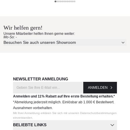
Wir sind exklusiver Händler von Talenti - Outdoor Living.
Talenti Materialmuster nach
Falls Sie einen Artikel nicht bei uns im Online-Shop finden,
Hause bestellen
zögern Sie nicht uns zu kontaktieren. Wir können Ihnen die
gesamte Talenti-Kollektion bestellen.
Wir helfen gern!
Erleben Sie unsere Stoffe und Materialien ganz in Ruhe in
Produktnummer:
Unsere Mitarbeiter helfen Ihnen gerne weiter:
Ihren eigenen vier Wänden.
Mo-So: -
CRULPUF
Aktuelle Originalstoffe des Herstellers
Besuchen Sie auch unseren Showroom
Farbe, Struktur und Haptik authentisch erleben
Persönliche Beratung bei Ihrer Konfiguration
Hersteller:
Talenti
JETZT MUSTER BESTELLEN
NEWSLETTER ANMELDUNG
ANMELDEN
Anmelden und 11% Rabatt auf Ihre erste Bestellung erhalten.*
*Abmeldung jederzeit möglich. Einlösbar ab 1.000 € Bestellwert.
Ausnahmen vorbehalten.
Mit Ihrer Anmeldung erklären Sie sich mit unseren Datenschutzbestimmungen
einverstanden.
BELIEBTE LINKS