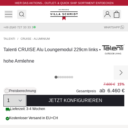
HIER DAS AKTIONS-, OUTLET- & QUICK SHIP SORTIMENT ENTDECKEN
Villa Schmidt
Search
Shopp
+49 (0)40 727 33 33 3
WHATSAPP
TALENTI
/
CRUISE - ALUMINIUM
Talenti CRUISE Alu Loungemodul 229cm links •
hohe Armlehne
7.600 €
15%
ab
6.460 €
Preisberechnung
Gesamtpreis
Quantity
JETZT KONFIGURIEREN
Lieferzeit: 3-4 Wochen
Kostenloser Versand in EU+CH