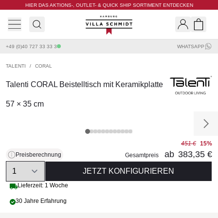
HIER DAS AKTIONS-, OUTLET- & QUICK SHIP SORTIMENT ENTDECKEN
Villa Schmidt
Search
Shopp
+49 (0)40 727 33 33 3
WHATSAPP
TALENTI
/
CORAL
Talenti CORAL Beistelltisch mit Keramikplatte
57 × 35 cm
451 €
15%
ab
383,35 €
Preisberechnung
Gesamtpreis
Quantity
JETZT KONFIGURIEREN
Lieferzeit: 1 Woche
30 Jahre Erfahrung