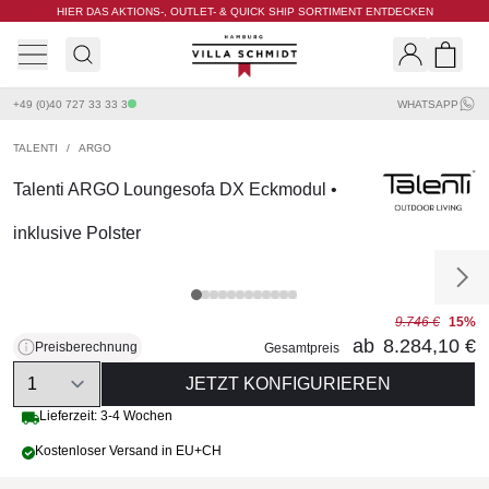
HIER DAS AKTIONS-, OUTLET- & QUICK SHIP SORTIMENT ENTDECKEN
Villa Schmidt
Search
Shopp
+49 (0)40 727 33 33 3
WHATSAPP
TALENTI
/
ARGO
Talenti ARGO Loungesofa DX Eckmodul •
inklusive Polster
9.746 €
15%
ab
8.284,10 €
Preisberechnung
Gesamtpreis
Quantity
JETZT KONFIGURIEREN
Lieferzeit: 3-4 Wochen
Kostenloser Versand in EU+CH