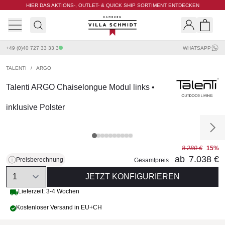
HIER DAS AKTIONS-, OUTLET- & QUICK SHIP SORTIMENT ENTDECKEN
Villa Schmidt
Search
Shopp
+49 (0)40 727 33 33 3
WHATSAPP
TALENTI
/
ARGO
Talenti ARGO Chaiselongue Modul links •
inklusive Polster
8.280 €
15%
ab
7.038 €
Preisberechnung
Gesamtpreis
Quantity
JETZT KONFIGURIEREN
Lieferzeit: 3-4 Wochen
Kostenloser Versand in EU+CH