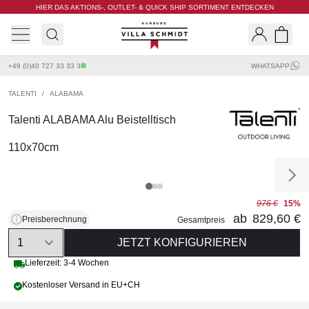
HIER DAS AKTIONS-, OUTLET- & QUICK SHIP SORTIMENT ENTDECKEN
Villa Schmidt
Search
Shopp
+49 (0)40 727 33 33 3
WHATSAPP
TALENTI
/
ALABAMA
Talenti ALABAMA Alu Beistelltisch
110x70cm
976 €
15%
ab
829,60 €
Preisberechnung
Gesamtpreis
Quantity
JETZT KONFIGURIEREN
Lieferzeit: 3-4 Wochen
Kostenloser Versand in EU+CH