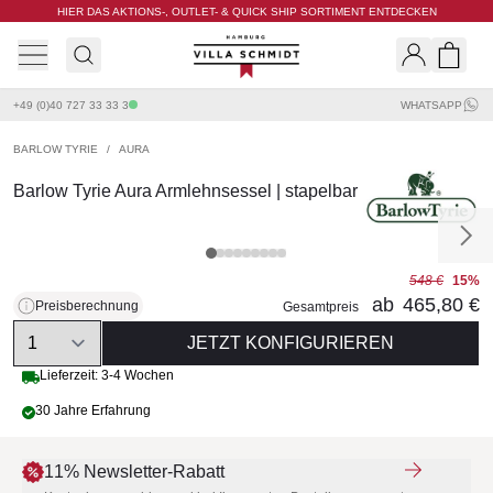
HIER DAS AKTIONS-, OUTLET- & QUICK SHIP SORTIMENT ENTDECKEN
Villa Schmidt
Search
Shopp
+49 (0)40 727 33 33 3
WHATSAPP
BARLOW TYRIE
/
AURA
Barlow Tyrie Aura Armlehnsessel | stapelbar
548 €
15%
ab
465,80 €
Preisberechnung
Gesamtpreis
Quantity
JETZT KONFIGURIEREN
Lieferzeit: 3-4 Wochen
30 Jahre Erfahrung
11% Newsletter-Rabatt