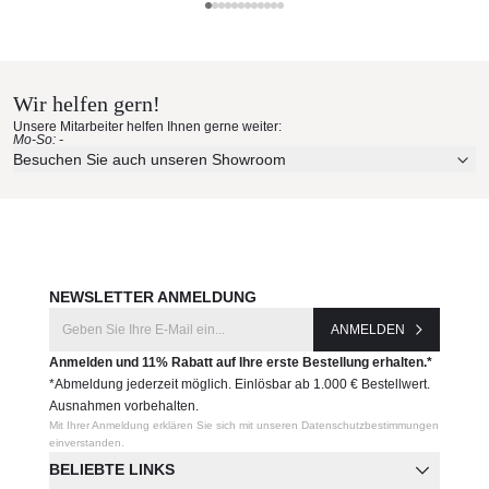
Barlow Tyrie
Barlow Tyrie Materialmuster nach
Hause bestellen
Wir helfen gern!
Erleben Sie unsere Stoffe und Materialien ganz in Ruhe in
Unsere Mitarbeiter helfen Ihnen gerne weiter:
Ihren eigenen vier Wänden.
Mo-So: -
Aktuelle Originalstoffe des Herstellers
Besuchen Sie auch unseren Showroom
Farbe, Struktur und Haptik authentisch erleben
Persönliche Beratung bei Ihrer Konfiguration
JETZT MUSTER BESTELLEN
NEWSLETTER ANMELDUNG
ANMELDEN
Anmelden und 11% Rabatt auf Ihre erste Bestellung erhalten.*
*Abmeldung jederzeit möglich. Einlösbar ab 1.000 € Bestellwert.
Ausnahmen vorbehalten.
Mit Ihrer Anmeldung erklären Sie sich mit unseren Datenschutzbestimmungen
einverstanden.
BELIEBTE LINKS