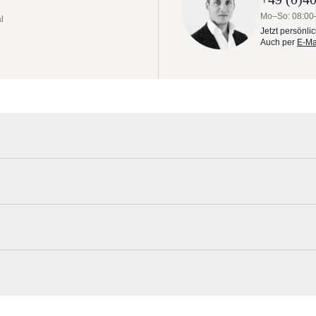
Mo–So: 08:00
l
Jetzt persönli
Auch per
E-Ma
e 90°
artiges geometrisches Design und eine ergonomische Bedienung. Er ka
gewünschte Höhe‚ unterschiedliche Neigungen und eine ganz breite,
Spectra-Sonnenschirms ist kompromisslos und minimalistisch und läs
Umbrosa Materialmuster nach Hause bes
. Der Schirm wird an einem Arm montiert und die Neigung kann leicht
Erleben Sie unsere Stoffe und Materialien ganz in Ruhe in Ihren eigen