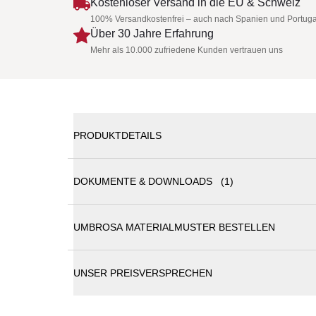
Kostenloser Versand in die EU & Schweiz
100% Versandkostenfrei – auch nach Spanien und Portuga
Über 30 Jahre Erfahrung
Mehr als 10.000 zufriedene Kunden vertrauen uns
PRODUKTDETAILS
DOKUMENTE & DOWNLOADS (1)
Sonnenschirm Spectra Square 300 x 300 cm, gerad
UMBROSA MATERIALMUSTER BESTELLEN
Umbrosa Sonnenschirme Katalog
Dieser innovative Schattenspender hat ein einzig
einfach jeder Situation angepasst werden, so wie 
ausgesprochene Farbpalette. Die Formgebung des 
UNSER PREISVERSPRECHEN
sich leicht mit straffen Design-Möbeln kombinieren
geändert werden.