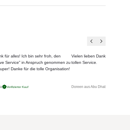
m
der
k für alles! Ich bin sehr froh, den
Vielen lieben Dank für das net
ove Service" in Anspruch genommen zu
tollen Service.
uper! Danke für die tolle Organisation!
ga
Doreen aus Abu Dhabi
Verifizierter Kauf
Verifizierter 