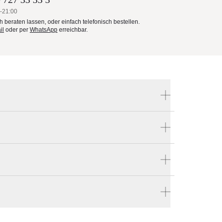
–21:00
ch beraten lassen, oder einfach telefonisch bestellen.
il
oder per
WhatsApp
erreichbar.
Produktnummer:
SPSETS300-RS
nn
Hersteller:
Umbrosa
st
tellen
en vier Wänden.