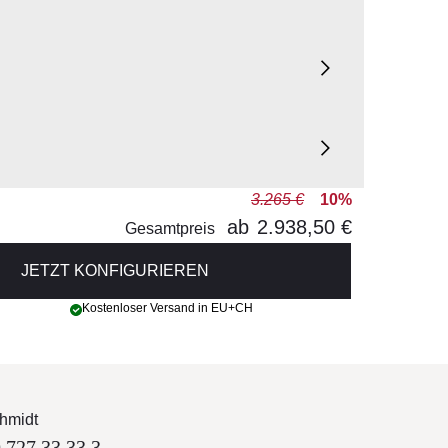
3.265 €
10%
ab
2.938,50 €
Gesamtpreis
JETZT KONFIGURIEREN
Kostenloser Versand in EU+CH
hmidt
 727 33 33 3