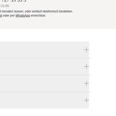
–21:00
ch beraten lassen, oder einfach telefonisch bestellen.
il
oder per
WhatsApp
erreichbar.
Produktnummer:
OMXM14SQ
Hersteller:
Tuuci
len
en vier Wänden.
ch