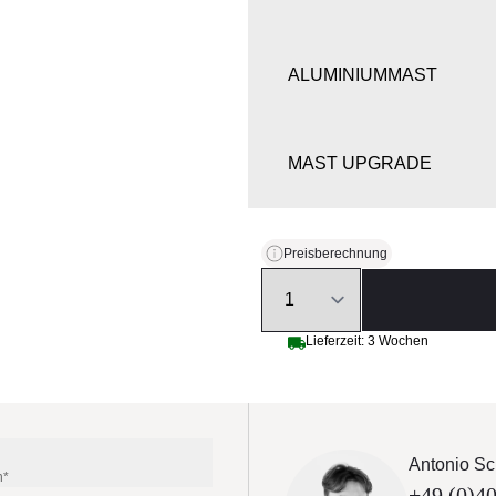
ALUMINIUMMAST
MAST UPGRADE
BELEUCHTUNG, AUTOM
Preisberechnung
Quantity
ÖFFNUNGSSYSTEM
Lieferzeit: 3 Wochen
SCHIRMSTÄNDER
Antonio Sc
n*
+49 (0)40