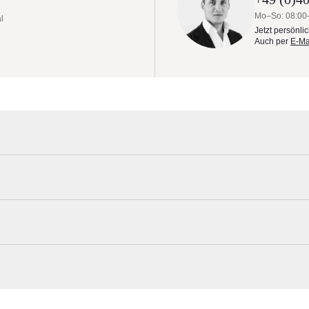
SCHUTZHÜLLE
Mo–So: 08:00
l
Jetzt persönli
Auch per
E-Ma
rsch. Größen
t die vollendete Kombination aus strapazierfähiger Konstruktion,
 Nach Bootsstandards gefertigt bestehen alle Ocean Master Max-
Tuuci Materialmuster nach Hause bestel
r eine einfache Wartung. Klassische Schönheit.
ngebende Design neu. Angelehnt an die Welt der Tiefsee erinnert der
Erleben Sie unsere Stoffe und Materialien ganz in Ruhe in Ihren eigen
t. Offene Wohnräume wurden noch nie so geeignet und innovativ dur