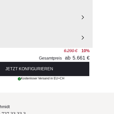
6.290 €
10%
ab
5.661 €
ATISIERUNG, HEIZUNG
Gesamtpreis
JETZT KONFIGURIEREN
Kostenloser Versand in EU+CH
hmidt
 727 33 33 3