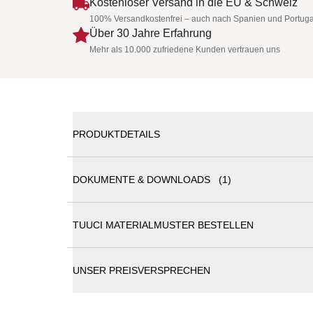
Kostenloser Versand in die EU & Schweiz
100% Versandkostenfrei – auch nach Spanien und Portuga
Über 30 Jahre Erfahrung
Mehr als 10.000 zufriedene Kunden vertrauen uns
PRODUKTDETAILS
DOKUMENTE & DOWNLOADS (1)
Tuuci Ocean Master Max Manta Sonnenschirm | ve
TUUCI MATERIALMUSTER BESTELLEN
Tuuci Sonnenschirme Katalog
Sonnenschirm inkl. Kurbelsystem
Der Ocean Master Max-Sonnenschirm im Marktstil is
stylischen Profilen und funktioneller Beschattung.
UNSER PREISVERSPRECHEN
Sonnenschirme aus 100 % austauschbaren Teilen fü
Der Manta MAX-Sonnenschirm definiert das schatte
Manta Max an eine wunderschöne Meereslandschaf