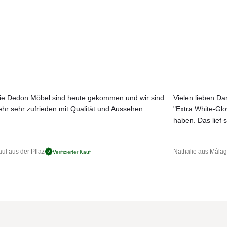
Aktuelle Originalstoffe des Herstellers
Technik aus der Hochseeschifffahrt ergänzt das ansprechende Design 
Farbe, Struktur und Haptik authentisch erleben
as Auge und schützt gleichzeitig den Körper durch bisher ungekannt
Persönliche Beratung bei Ihrer Konfiguration
lstoff (original Sunbrella)
ie Dedon Möbel sind heute gekommen und wir sind
Vielen lieben Dan
m)
ehr sehr zufrieden mit Qualität und Aussehen.
"Extra White-Gl
JETZT MUSTER BESTELLEN
haben. Das lief s
ul aus der Pflaz
Nathalie aus Mála
Verifizierter Kauf