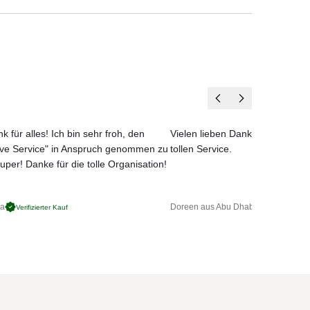
der
e
k für alles! Ich bin sehr froh, den
Vielen lieben Dank für das net
ove Service" in Anspruch genommen zu
tollen Service.
uper! Danke für die tolle Organisation!
ga
Doreen aus Abu Dhabi
Verifizierter Kauf
Verifizierter 