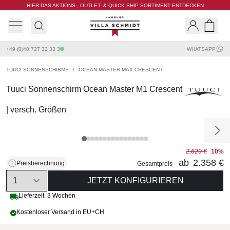
HIER DAS AKTIONS-, OUTLET- & QUICK SHIP SORTIMENT ENTDECKEN
Villa Schmidt
Search
Shopp
+49 (0)40 727 33 33 3
WHATSAPP
TUUCI SONNENSCHIRME
/
OCEAN MASTER MAX CRESCENT
Tuuci Sonnenschirm Ocean Master M1 Crescent
| versch. Größen
2.620 €
10%
ab
2.358 €
Preisberechnung
Gesamtpreis
Quantity
JETZT KONFIGURIEREN
Lieferzeit: 3 Wochen
Kostenloser Versand in EU+CH