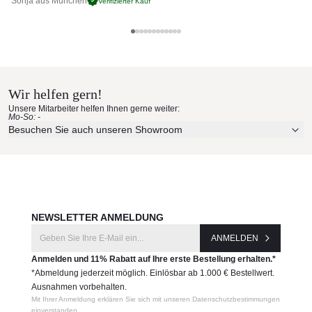
Sonja aus München
Pa
Verifizierter Kauf
Mast:
Polierter Aluminium Mast
Bespannung: 100 % spinndüsengefärbter Acrylstoff
(original Sunbrella)
Tuuci Materialmuster nach Hause
Mindestgewicht Schirmständer:
bestellen
Sechseckig 240/300 cm: 48 kg
Sechseckig 370 cm: 64 kg
Wir helfen gern!
Erleben Sie unsere Stoffe und Materialien ganz in Ruhe in
Unsere Mitarbeiter helfen Ihnen gerne weiter:
Ihren eigenen vier Wänden.
Produktnummer:
Mo-So: -
Aktuelle Originalstoffe des Herstellers
Besuchen Sie auch unseren Showroom
OMXC18OCT
Farbe, Struktur und Haptik authentisch erleben
Persönliche Beratung bei Ihrer Konfiguration
Hersteller:
JETZT MUSTER BESTELLEN
Tuuci
NEWSLETTER ANMELDUNG
ANMELDEN
Anmelden und 11% Rabatt auf Ihre erste Bestellung erhalten.*
*Abmeldung jederzeit möglich. Einlösbar ab 1.000 € Bestellwert.
Ausnahmen vorbehalten.
Mit Ihrer Anmeldung erklären Sie sich mit unseren Datenschutzbestimmungen
einverstanden.