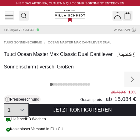
HIER DAS AKTIONS-, OUTLET- & QUICK SHIP SORTIMENT ENTDECKEN
Villa Schmidt
Search
Shopp
+49 (0)40 727 33 33 3
WHATSAPP
TUUCI SONNENSCHIRME
/
OCEAN MASTER MAX CANTILEVER DUAL
Tuuci Ocean Master Max Classic Dual Cantilever
Sonnenschirm | versch. Größen
16.760 €
10%
ab
15.084 €
Preisberechnung
Gesamtpreis
Quantity
JETZT KONFIGURIEREN
Lieferzeit: 3 Wochen
Kostenloser Versand in EU+CH