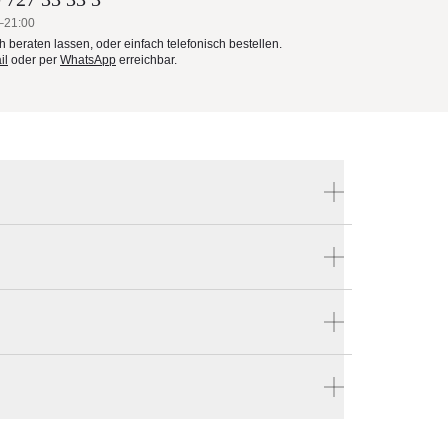
–21:00
ch beraten lassen, oder einfach telefonisch bestellen.
il
oder per
WhatsApp
erreichbar.
Produktnummer:
VS-OCEAN-MASTER-M1
n
Hersteller:
Tuuci
len
en vier Wänden.