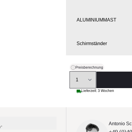
ALUMINIUMMAST
Schirmständer
ÖFFNUNGSSYSTEM
Preisberechnung
Quantity
SCHUTZHÜLLE
Lieferzeit: 3 Wochen
Antonio Sc
n*
+49 (0)40