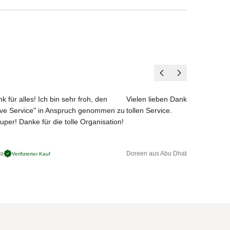
k für alles! Ich bin sehr froh, den
Vielen lieben Dank für das net
ove Service" in Anspruch genommen zu
tollen Service.
uper! Danke für die tolle Organisation!
ga
Doreen aus Abu Dhabi
Verifizierter Kauf
Verifizierter 