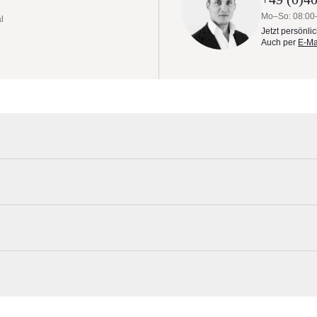
Mo–So: 08:00
l
Jetzt persönli
Auch per
E-Ma
rsch. Größen
 vollendete Kombination aus strapazierfähiger Konstruktion, stylische
n Master-Sonnenschirme aus 100 % austauschbaren Teilen für eine
Tuuci Materialmuster nach Hause bestel
51 mm
Erleben Sie unsere Stoffe und Materialien ganz in Ruhe in Ihren eigen