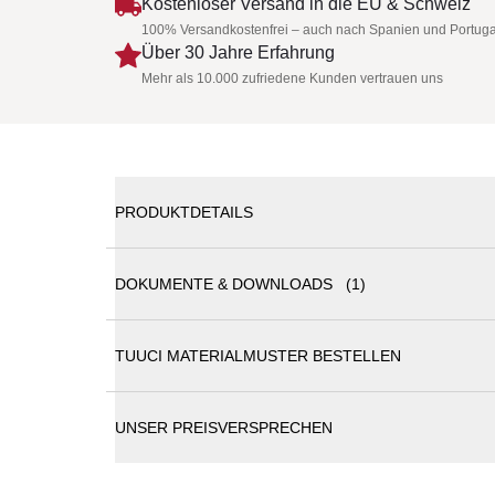
Kostenloser Versand in die EU & Schweiz
100% Versandkostenfrei – auch nach Spanien und Portuga
Über 30 Jahre Erfahrung
Mehr als 10.000 zufriedene Kunden vertrauen uns
PRODUKTDETAILS
DOKUMENTE & DOWNLOADS (1)
Tuuci Ocean Master M1 Classic Sonnenschirm | ve
TUUCI MATERIALMUSTER BESTELLEN
Tuuci Sonnenschirme Katalog
Der Ocean Master-Sonnenschirm im Marktstil ist die
Profilen und funktioneller Beschattung
Nach Bootsstandards gefertigt bestehen alle Ocea
UNSER PREISVERSPRECHEN
einfache Wartung. Klassische Schönheit.
Stamm
: Auto-Scope 300 x 300/ Ø 400 cm: Ø 
alle anderen Ø 38 mm