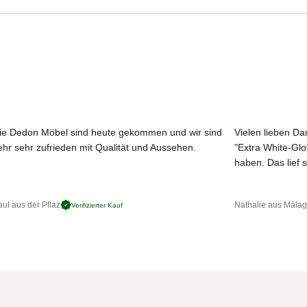
Aktuelle Originalstoffe des Herstellers
t Segelklemme
Farbe, Struktur und Haptik authentisch erleben
lstoff (original Sunbrella)
Persönliche Beratung bei Ihrer Konfiguration
ie Dedon Möbel sind heute gekommen und wir sind
Vielen lieben Dan
ehr sehr zufrieden mit Qualität und Aussehen.
"Extra White-Gl
JETZT MUSTER BESTELLEN
haben. Das lief s
ul aus der Pflaz
Nathalie aus Mála
Verifizierter Kauf