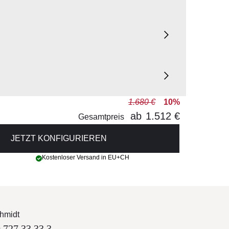
1.680 €
10%
ab
1.512 €
Gesamtpreis
JETZT KONFIGURIEREN
Kostenloser Versand in EU+CH
hmidt
 727 33 33 3