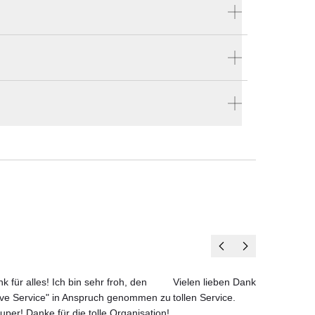
Produktnummer:
WLKL250001
 Wer
Hersteller:
ssen
Weishäupl Sonnenschirme
r nach Hause bestellen
 und
en vier Wänden.
 zu
kann
on
k für alles! Ich bin sehr froh, den
Vielen lieben Dank für das net
ove Service" in Anspruch genommen zu
tollen Service.
uper! Danke für die tolle Organisation!