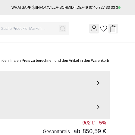
WHATSAPP
INFO@VILLA-SCHMIDT.DE
+49 (0)40 727 33 33 3
Wishlist
Shopping 
m den finalen Preis zu berechnen und den Artikel in den Warenkorb
902 €
5%
ab
850,59 €
Gesamtpreis