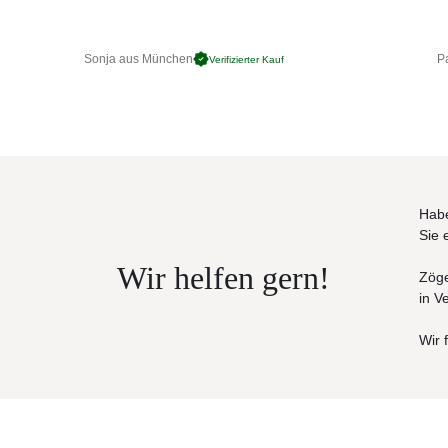
Technische Daten
• Spannweite: Ø 250 cm
• Standardhöhe: 259 cm
Sonja aus München
Pa
Verifizierter Kauf
• Durchgangshöhe: 215 cm
• Stammdurchmesser: 3,8 cm
• Gewicht: ca. 6 kg
Habe
Sie 
Wir helfen gern!
Zöge
in V
Wir 