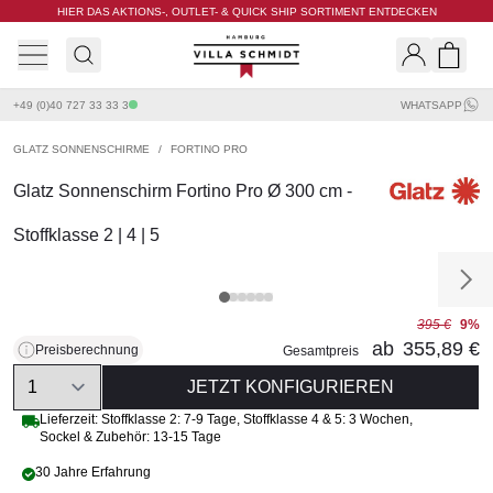
HIER DAS AKTIONS-, OUTLET- & QUICK SHIP SORTIMENT ENTDECKEN
Villa Schmidt
Search
Shopp
+49 (0)40 727 33 33 3
WHATSAPP
GLATZ SONNENSCHIRME
/
FORTINO PRO
Glatz Sonnenschirm Fortino Pro Ø 300 cm -
Stoffklasse 2 | 4 | 5
395 €
9%
ab
355,89 €
Preisberechnung
Gesamtpreis
Quantity
JETZT KONFIGURIEREN
Lieferzeit:
Stoffklasse 2: 7-9 Tage
,
Stoffklasse 4 & 5: 3 Wochen
,
Sockel & Zubehör: 13-15 Tage
30 Jahre Erfahrung