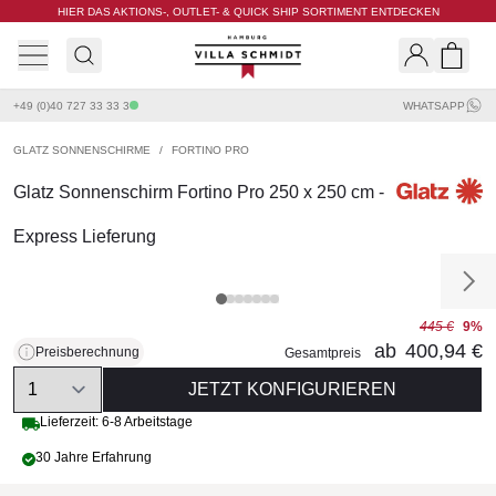
HIER DAS AKTIONS-, OUTLET- & QUICK SHIP SORTIMENT ENTDECKEN
Villa Schmidt
Search
Shopp
+49 (0)40 727 33 33 3
WHATSAPP
GLATZ SONNENSCHIRME
/
FORTINO PRO
Glatz Sonnenschirm Fortino Pro 250 x 250 cm -
Express Lieferung
445 €
9%
ab
400,94 €
Preisberechnung
Gesamtpreis
Quantity
JETZT KONFIGURIEREN
Lieferzeit: 6-8 Arbeitstage
30 Jahre Erfahrung