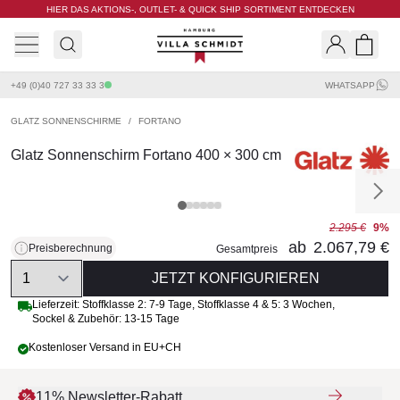
HIER DAS AKTIONS-, OUTLET- & QUICK SHIP SORTIMENT ENTDECKEN
Villa Schmidt
Search
Shopp
+49 (0)40 727 33 33 3
WHATSAPP
GLATZ SONNENSCHIRME
/
FORTANO
Glatz Sonnenschirm Fortano 400 × 300 cm
2.295 €
9%
ab
2.067,79 €
Preisberechnung
Gesamtpreis
Quantity
JETZT KONFIGURIEREN
Lieferzeit:
Stoffklasse 2: 7-9 Tage
,
Stoffklasse 4 & 5: 3 Wochen
,
Sockel & Zubehör: 13-15 Tage
Kostenloser Versand in EU+CH
11% Newsletter-Rabatt