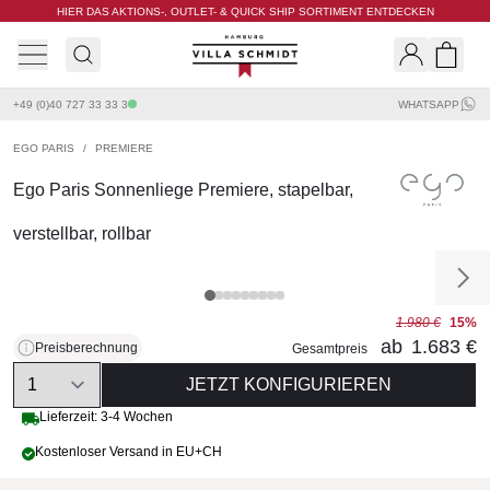
HIER DAS AKTIONS-, OUTLET- & QUICK SHIP SORTIMENT ENTDECKEN
Villa Schmidt
Search
Shopp
+49 (0)40 727 33 33 3
WHATSAPP
EGO PARIS
/
PREMIERE
Ego Paris Sonnenliege Premiere, stapelbar,
verstellbar, rollbar
1.980 €
15%
ab
1.683 €
Preisberechnung
Gesamtpreis
Quantity
JETZT KONFIGURIEREN
Lieferzeit: 3-4 Wochen
Kostenloser Versand in EU+CH