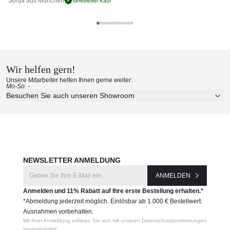
Sonja aus München
stapelbar, verstellbar, rollbar
Pa
Verifizierter Kauf
Aluminium oder Teakholz Armlehnen
Ego Paris Materialmuster nach
5 verstellbare Stellungen • Maße (B×T× H)
Hause bestellen
204 × 76 × 42
204 × 76 × 60
Wir helfen gern!
204 × 76 × 79
Erleben Sie unsere Stoffe und Materialien ganz in Ruhe in
Unsere Mitarbeiter helfen Ihnen gerne weiter:
Ihren eigenen vier Wänden.
204 × 76 × 94
Mo-So: -
Aktuelle Originalstoffe des Herstellers
Besuchen Sie auch unseren Showroom
204 × 76 × 104
Farbe, Struktur und Haptik authentisch erleben
Produktnummer:
Persönliche Beratung bei Ihrer Konfiguration
EM2BSA1
JETZT MUSTER BESTELLEN
Hersteller:
NEWSLETTER ANMELDUNG
Ego Paris
ANMELDEN
Anmelden und 11% Rabatt auf Ihre erste Bestellung erhalten.*
*Abmeldung jederzeit möglich. Einlösbar ab 1.000 € Bestellwert.
Ausnahmen vorbehalten.
Mit Ihrer Anmeldung erklären Sie sich mit unseren Datenschutzbestimmungen
einverstanden.