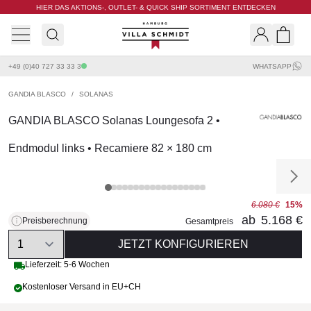
HIER DAS AKTIONS-, OUTLET- & QUICK SHIP SORTIMENT ENTDECKEN
Villa Schmidt
Search
Shopp
+49 (0)40 727 33 33 3
WHATSAPP
GANDIA BLASCO
/
SOLANAS
GANDIA BLASCO Solanas Loungesofa 2 •
Endmodul links • Recamiere 82 × 180 cm
6.080 €
15%
ab
5.168 €
Preisberechnung
Gesamtpreis
Quantity
JETZT KONFIGURIEREN
Lieferzeit: 5-6 Wochen
Kostenloser Versand in EU+CH