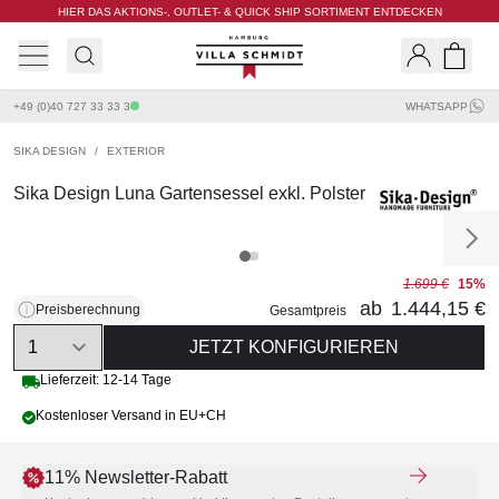
HIER DAS AKTIONS-, OUTLET- & QUICK SHIP SORTIMENT ENTDECKEN
Villa Schmidt
Search
Shopp
+49 (0)40 727 33 33 3
WHATSAPP
SIKA DESIGN
/
EXTERIOR
Sika Design Luna Gartensessel exkl. Polster
1.699 €
15%
ab
1.444,15 €
Preisberechnung
Gesamtpreis
Quantity
JETZT KONFIGURIEREN
Lieferzeit: 12-14 Tage
Kostenloser Versand in EU+CH
11% Newsletter-Rabatt