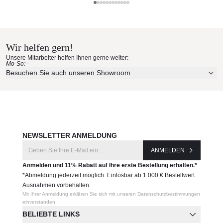
erstklassiger Qualität
Sika Design Materialmuster nach
UV-, witterungs- und farbbeständig
leicht zu reinigen
Hause bestellen
Maße: (B × T × SH/H)
100 × 74 × 50/102 cm
Wir helfen gern!
Erleben Sie unsere Stoffe und Materialien ganz in Ruhe in
Gewicht:
Unsere Mitarbeiter helfen Ihnen gerne weiter:
Ihren eigenen vier Wänden.
Mo-So: -
7,86 kg
Aktuelle Originalstoffe des Herstellers
Besuchen Sie auch unseren Showroom
Farbe, Struktur und Haptik authentisch erleben
Produktnummer:
Persönliche Beratung bei Ihrer Konfiguration
FA-E40
JETZT MUSTER BESTELLEN
Hersteller:
NEWSLETTER ANMELDUNG
Sika Design
ANMELDEN
Anmelden und 11% Rabatt auf Ihre erste Bestellung erhalten.*
*Abmeldung jederzeit möglich. Einlösbar ab 1.000 € Bestellwert.
Ausnahmen vorbehalten.
Mit Ihrer Anmeldung erklären Sie sich mit unseren Datenschutzbestimmungen
einverstanden.
BELIEBTE LINKS