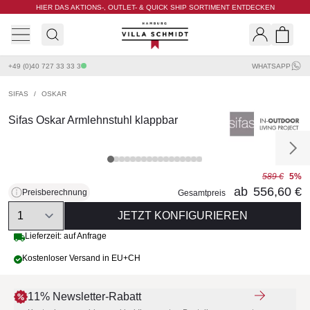
HIER DAS AKTIONS-, OUTLET- & QUICK SHIP SORTIMENT ENTDECKEN
Villa Schmidt
Search
Shopp
+49 (0)40 727 33 33 3
WHATSAPP
SIFAS
/
OSKAR
Sifas Oskar Armlehnstuhl klappbar
589 €
5%
ab
556,60 €
Preisberechnung
Gesamtpreis
Quantity
JETZT KONFIGURIEREN
Lieferzeit: auf Anfrage
Kostenloser Versand in EU+CH
11% Newsletter-Rabatt