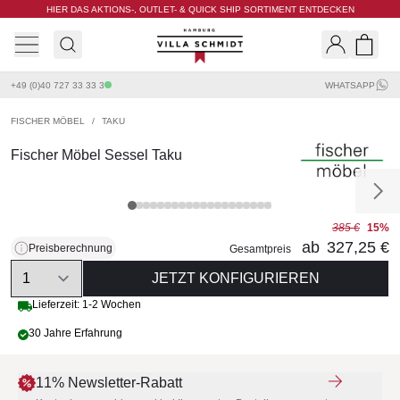
HIER DAS AKTIONS-, OUTLET- & QUICK SHIP SORTIMENT ENTDECKEN
Villa Schmidt
Search
Shopp
+49 (0)40 727 33 33 3
WHATSAPP
FISCHER MÖBEL
/
TAKU
Fischer Möbel Sessel Taku
385 €
15%
ab
327,25 €
Preisberechnung
Gesamtpreis
Quantity
JETZT KONFIGURIEREN
Lieferzeit: 1-2 Wochen
30 Jahre Erfahrung
11% Newsletter-Rabatt