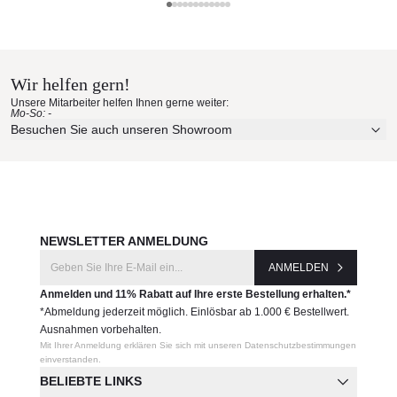
Fischer Möbel Materialmuster
Produktnummer:
VS-1670-22
nach Hause bestellen
Wir helfen gern!
Erleben Sie unsere Stoffe und Materialien ganz in Ruhe in
Hersteller:
Unsere Mitarbeiter helfen Ihnen gerne weiter:
Ihren eigenen vier Wänden.
Fischer Möbel
Mo-So: -
Aktuelle Originalstoffe des Herstellers
Besuchen Sie auch unseren Showroom
Farbe, Struktur und Haptik authentisch erleben
Persönliche Beratung bei Ihrer Konfiguration
JETZT MUSTER BESTELLEN
NEWSLETTER ANMELDUNG
ANMELDEN
Anmelden und 11% Rabatt auf Ihre erste Bestellung erhalten.*
*Abmeldung jederzeit möglich. Einlösbar ab 1.000 € Bestellwert.
Ausnahmen vorbehalten.
Mit Ihrer Anmeldung erklären Sie sich mit unseren Datenschutzbestimmungen
einverstanden.
BELIEBTE LINKS