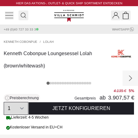
HIER DAS AKTIONS-, OUTLET- & QUICK SHIP SORTIMENT ENTDECKEN
Villa Schmidt
Search
Shopp
+49 (0)40 727 33 33 3
WHATSAPP
KENNETH COBONPUE
/
LOLAH
Kenneth Cobonpue Loungesessel Lolah
(brown/whitewash)
4.135 €
5%
ab
3.907,57 €
Preisberechnung
Gesamtpreis
Quantity
JETZT KONFIGURIEREN
Lieferzeit: 4-5 Wochen
Kostenloser Versand in EU+CH