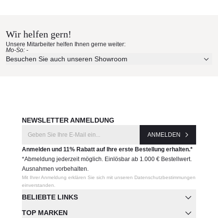
Kenneth Cobonpue
gegenüber Hitze, Regen, Eis, Schnee und UV-Strahlung.
Materialmuster nach Hause
Polyethylene, Nylon, Aluminum
Wetterbeständig
bestellen
Wir helfen gern!
Leicht zu reinigen
Inkl. Sitzpolster
Unsere Mitarbeiter helfen Ihnen gerne weiter:
Mo-So: -
Erleben Sie unsere Stoffe und Materialien ganz in Ruhe in
130 x 102 x 70
Besuchen Sie auch unseren Showroom
Ihren eigenen vier Wänden.
Produktnummer:
Aktuelle Originalstoffe des Herstellers
CAELO-B-5127OD
Farbe, Struktur und Haptik authentisch erleben
Persönliche Beratung bei Ihrer Konfiguration
Hersteller:
JETZT MUSTER BESTELLEN
NEWSLETTER ANMELDUNG
Kenneth Cobonpue
ANMELDEN
Anmelden und 11% Rabatt auf Ihre erste Bestellung erhalten.*
*Abmeldung jederzeit möglich. Einlösbar ab 1.000 € Bestellwert.
Ausnahmen vorbehalten.
Mit Ihrer Anmeldung erklären Sie sich mit unseren Datenschutzbestimmungen
einverstanden.
BELIEBTE LINKS
TOP MARKEN