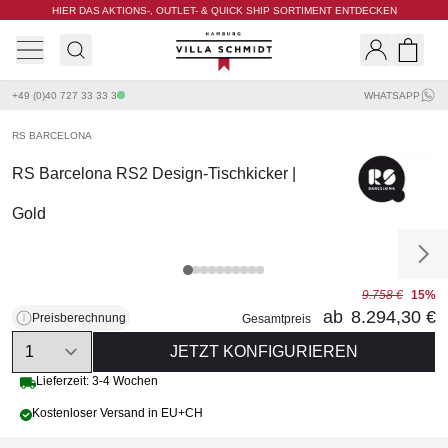
HIER DAS AKTIONS-, OUTLET- & QUICK SHIP SORTIMENT ENTDECKEN
Villa Schmidt
Search
Shopp
+49 (0)40 727 33 33 3
WHATSAPP
RS BARCELONA
RS Barcelona RS2 Design-Tischkicker |
Gold
9.758 €
15%
ab
8.294,30 €
Preisberechnung
Gesamtpreis
Quantity
JETZT KONFIGURIEREN
Lieferzeit: 3-4 Wochen
Kostenloser Versand in EU+CH