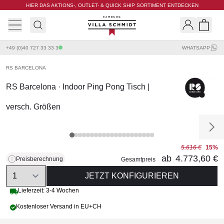
HIER DAS AKTIONS-, OUTLET- & QUICK SHIP SORTIMENT ENTDECKEN
Villa Schmidt
Search
Shopp
+49 (0)40 727 33 33 3
WHATSAPP
RS BARCELONA
RS Barcelona · Indoor Ping Pong Tisch |
versch. Größen
5.616 €
15%
ab
4.773,60 €
Preisberechnung
Gesamtpreis
Quantity
JETZT KONFIGURIEREN
Lieferzeit: 3-4 Wochen
Kostenloser Versand in EU+CH