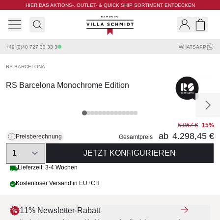
HIER DAS AKTIONS-, OUTLET- & QUICK SHIP SORTIMENT ENTDECKEN
Villa Schmidt
Search
Shopp
+49 (0)40 727 33 33 3
WHATSAPP
RS BARCELONA
RS Barcelona Monochrome Edition
5.057 €
15%
ab
4.298,45 €
Preisberechnung
Gesamtpreis
Quantity
JETZT KONFIGURIEREN
Lieferzeit: 3-4 Wochen
Kostenloser Versand in EU+CH
11% Newsletter-Rabatt