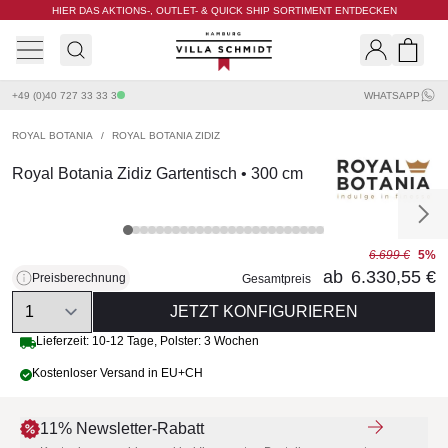
HIER DAS AKTIONS-, OUTLET- & QUICK SHIP SORTIMENT ENTDECKEN
Villa Schmidt
Search
Shopp
+49 (0)40 727 33 33 3
WHATSAPP
ROYAL BOTANIA
/
ROYAL BOTANIA ZIDIZ
Royal Botania Zidiz Gartentisch • 300 cm
6.699 €
5%
ab
6.330,55 €
Preisberechnung
Gesamtpreis
Quantity
JETZT KONFIGURIEREN
Lieferzeit:
10-12 Tage
,
Polster: 3 Wochen
Kostenloser Versand in EU+CH
11% Newsletter-Rabatt