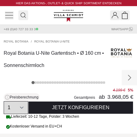
HIER DAS AKTIONS-, OUTLET- & QUICK SHIP SORTIMENT ENTDECKEN
Villa Schmidt
Search
Shopp
+49 (0)40 727 33 33 3
WHATSAPP
ROYAL BOTANIA
/
ROYAL BOTANIA U-NITE
Royal Botania U-Nite Gartentisch • Ø 160 cm •
Sonnenschirmloch
4.199 €
5%
ab
3.968,05 €
Preisberechnung
Gesamtpreis
Quantity
JETZT KONFIGURIEREN
Lieferzeit:
10-12 Tage
,
Polster: 3 Wochen
Kostenloser Versand in EU+CH