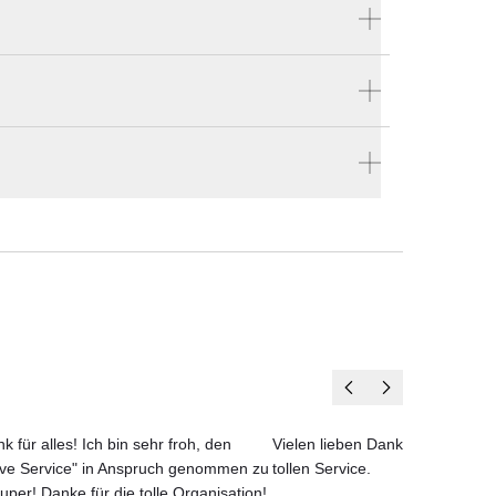
Produktnummer:
MZX AL SET 04
Hersteller:
schen
Royal Botania
aften
e bestellen
en vier Wänden.
ails.
n die
steht
esign
k für alles! Ich bin sehr froh, den
Vielen lieben Dank für das net
ove Service" in Anspruch genommen zu
tollen Service.
uper! Danke für die tolle Organisation!