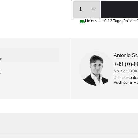
Quantity
Lieferzeit:
10-12 Tage
,
Polster:
Antonio Sc
n*
+49 (0)40
Mo–So: 08:00
l
Jetzt persönli
Auch per
E-Ma