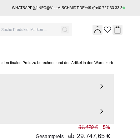
WHATSAPP
INFO@VILLA-SCHMIDT.DE
+49 (0)40 727 33 33 3
Wishlist
Shopping 
m den finalen Preis zu berechnen und den Artikel in den Warenkorb
31.479 €
5%
ab
29.747,65 €
Gesamtpreis