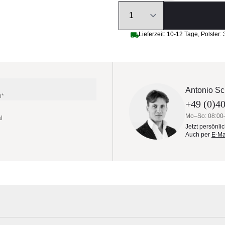
Quantity
Lieferzeit:
10-12 Tage
,
Polster:
Antonio Sc
n*
+49 (0)40
Mo–So: 08:00
l
Jetzt persönli
Auch per
E-Ma