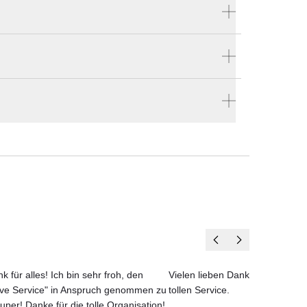
Produktnummer:
MZX AL SET 02
Hersteller:
schen
Royal Botania
aften
e bestellen
en vier Wänden.
ails.
n die
steht
esign
k für alles! Ich bin sehr froh, den
Vielen lieben Dank für das net
ove Service" in Anspruch genommen zu
tollen Service.
uper! Danke für die tolle Organisation!