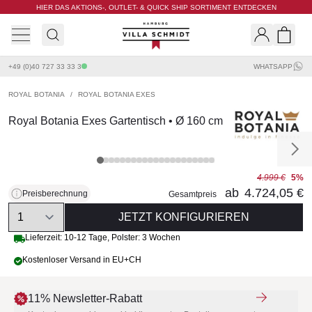
HIER DAS AKTIONS-, OUTLET- & QUICK SHIP SORTIMENT ENTDECKEN
Villa Schmidt
Search
Shopp
+49 (0)40 727 33 33 3
WHATSAPP
ROYAL BOTANIA
/
ROYAL BOTANIA EXES
Royal Botania Exes Gartentisch • Ø 160 cm
4.999 €
5%
ab
4.724,05 €
Preisberechnung
Gesamtpreis
Quantity
JETZT KONFIGURIEREN
Lieferzeit:
10-12 Tage
,
Polster: 3 Wochen
Kostenloser Versand in EU+CH
11% Newsletter-Rabatt