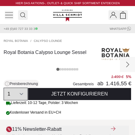
HIER DAS AKTIONS-, OUTLET- & QUICK SHIP SORTIMENT ENTDECKEN
Villa Schmidt
Search
Shopp
+49 (0)40 727 33 33 3
WHATSAPP
ROYAL BOTANIA
/
CALYPSO LOUNGE
Royal Botania Calypso Lounge Sessel
1.499 €
5%
ab
1.416,55 €
Preisberechnung
Gesamtpreis
Quantity
JETZT KONFIGURIEREN
Lieferzeit:
10-12 Tage
,
Polster: 3 Wochen
Kostenloser Versand in EU+CH
11% Newsletter-Rabatt