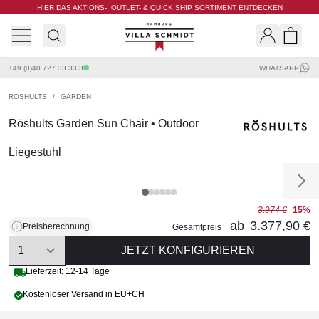
HIER DAS AKTIONS-, OUTLET- & QUICK SHIP SORTIMENT ENTDECKEN
Villa Schmidt
Search
Shopp
+49 (0)40 727 33 33 3
WHATSAPP
RÖSHULTS
/
GARDEN
Röshults Garden Sun Chair • Outdoor
Liegestuhl
3.974 €
15%
ab
3.377,90 €
Preisberechnung
Gesamtpreis
Quantity
JETZT KONFIGURIEREN
Lieferzeit: 12-14 Tage
Kostenloser Versand in EU+CH