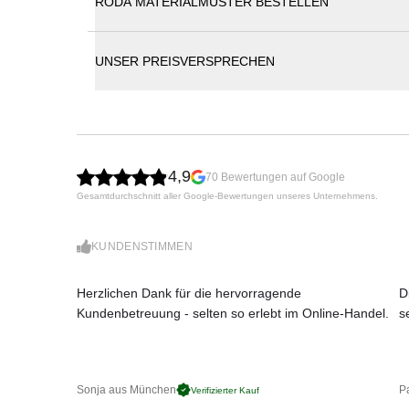
RODA MATERIALMUSTER BESTELLEN
Roda Katalog
Im Gegensatz zu den meisten anderen Sichtsc
WING lässt sich durch das Zusatzmodul proble
vielen tollen Farben erhältlich, die in jedem 
UNSER PREISVERSPRECHEN
Gestell aus pulverbeschichtetem Aluminium
Gurtgeflecht / Polyester
UV-, witterungs- und farbbeständig
leichte Reinigung
Maße: B120 x T40 x H183 cm
4,9
Gewicht: 19 kg
70 Bewertungen auf Google
Gesamtdurchschnitt aller Google-Bewertungen unseres Unternehmens.
KUNDENSTIMMEN
Herzlichen Dank für die hervorragende
D
Kundenbetreuung - selten so erlebt im Online-Handel.
s
Sonja aus München
Pa
Verifizierter Kauf