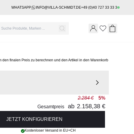
WHATSAPP
INFO@VILLA-SCHMIDT.DE
+49 (0)40 727 33 33 3
Wishlist
Shopping 
m den finalen Preis zu berechnen und den Artikel in den Warenkorb
2.284 €
5%
ab
2.158,38 €
Gesamtpreis
JETZT KONFIGURIEREN
Kostenloser Versand in EU+CH