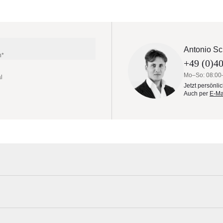
Antonio Sc
n*
+49 (0)40
Mo–So: 08:00
l
Jetzt persönli
Auch per
E-Ma