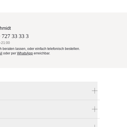
hmidt
 727 33 33 3
–21:00
ch beraten lassen, oder einfach telefonisch bestellen.
il
oder per
WhatsApp
erreichbar.
Produktnummer:
WNG001-xx-xx