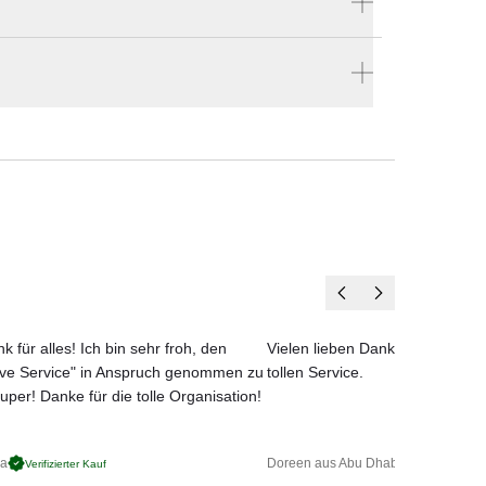
Hersteller:
. In
Roda
len
en vier Wänden.
k für alles! Ich bin sehr froh, den
Vielen lieben Dank für das net
ove Service" in Anspruch genommen zu
tollen Service.
uper! Danke für die tolle Organisation!
ga
Doreen aus Abu Dhabi
Verifizierter Kauf
Verifizierter 