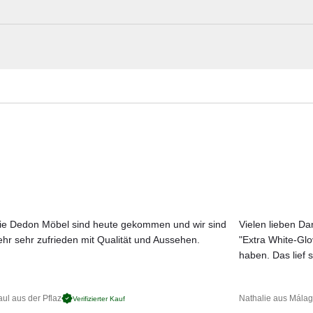
hutz-Modulen ist WING auch optisch ein wirklicher Hingucker.
mlos erweitern und bleibt mobil, wenn Sie es sich so wünschen
Roda Materialmuster nach Hause bestel
Garten ein Hingucker sind.
Erleben Sie unsere Stoffe und Materialien ganz in Ruhe in Ihren eigen
Aktuelle Originalstoffe des Herstellers
Farbe, Struktur und Haptik authentisch erleben
Persönliche Beratung bei Ihrer Konfiguration
ie Dedon Möbel sind heute gekommen und wir sind
Vielen lieben Dan
ehr sehr zufrieden mit Qualität und Aussehen.
"Extra White-Gl
JETZT MUSTER BESTELLEN
haben. Das lief s
ul aus der Pflaz
Nathalie aus Mála
Verifizierter Kauf