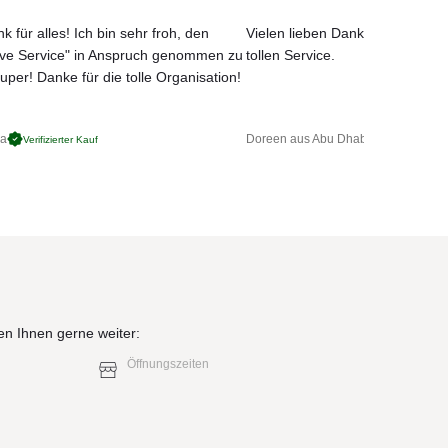
k für alles! Ich bin sehr froh, den
Vielen lieben Dank für das net
ove Service" in Anspruch genommen zu
tollen Service.
uper! Danke für die tolle Organisation!
ga
Doreen aus Abu Dhabi
Verifizierter Kauf
Verifizierter 
en Ihnen gerne weiter:
Öffnungszeiten