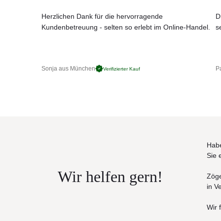
120 × 80 × 38 cm
Herzlichen Dank für die hervorragende
D
Kundenbetreuung - selten so erlebt im Online-Handel.
s
Sonja aus München
Pa
Verifizierter Kauf
Habe
Sie 
Wir helfen gern!
Zöge
in V
Wir 