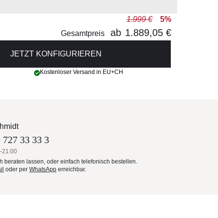
1.999 €
5%
ab
1.889,05 €
Gesamtpreis
JETZT KONFIGURIEREN
Kostenloser Versand in EU+CH
hmidt
 727 33 33 3
–21:00
ch beraten lassen, oder einfach telefonisch bestellen.
il
oder per
WhatsApp
erreichbar.