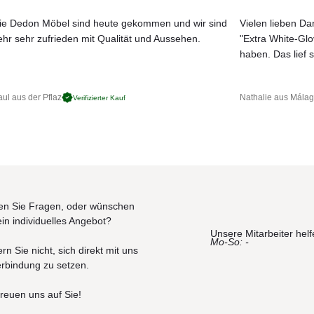
ie Dedon Möbel sind heute gekommen und wir sind
Vielen lieben Dan
ehr sehr zufrieden mit Qualität und Aussehen.
"Extra White-Gl
JETZT MUSTER BESTELLEN
haben. Das lief s
ul aus der Pflaz
Nathalie aus Mála
Verifizierter Kauf
n Sie Fragen, oder wünschen
ein individuelles Angebot?
Unsere Mitarbeiter helf
Mo-So: -
rn Sie nicht, sich direkt mit uns
erbindung zu setzen.
freuen uns auf Sie!