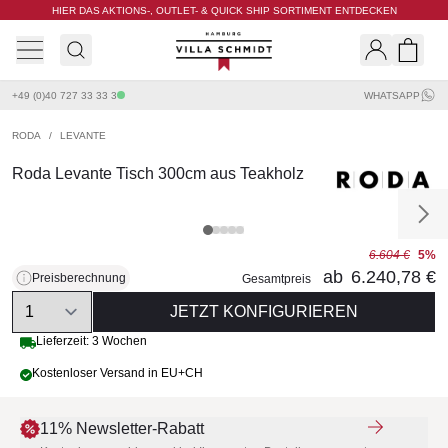
HIER DAS AKTIONS-, OUTLET- & QUICK SHIP SORTIMENT ENTDECKEN
Villa Schmidt
Search
Shopp
+49 (0)40 727 33 33 3
WHATSAPP
RODA
/
LEVANTE
Roda Levante Tisch 300cm aus Teakholz
6.604 €
5%
ab
6.240,78 €
Preisberechnung
Gesamtpreis
Quantity
JETZT KONFIGURIEREN
Lieferzeit: 3 Wochen
Kostenloser Versand in EU+CH
11% Newsletter-Rabatt