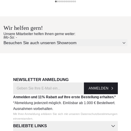
Roda Materialmuster nach Hause
bestellen
Wir helfen gern!
Erleben Sie unsere Stoffe und Materialien ganz in Ruhe in
Unsere Mitarbeiter helfen Ihnen gerne weiter:
Ihren eigenen vier Wänden.
Mo-So: -
Aktuelle Originalstoffe des Herstellers
Besuchen Sie auch unseren Showroom
Farbe, Struktur und Haptik authentisch erleben
Persönliche Beratung bei Ihrer Konfiguration
JETZT MUSTER BESTELLEN
NEWSLETTER ANMELDUNG
ANMELDEN
Anmelden und 11% Rabatt auf Ihre erste Bestellung erhalten.*
*Abmeldung jederzeit möglich. Einlösbar ab 1.000 € Bestellwert.
Ausnahmen vorbehalten.
Mit Ihrer Anmeldung erklären Sie sich mit unseren Datenschutzbestimmungen
einverstanden.
BELIEBTE LINKS