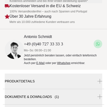
Kostenlos anmelden und bei Ihrer ersten Bestellung sparen*
Kostenloser Versand in die EU & Schweiz
100% Versandkostenfrei – auch nach Spanien und Portugal
Über 30 Jahre Erfahrung
Mehr als 10.000 zufriedene Kunden vertrauen uns
Antonio Schmidt
+49 (0)40 727 33 33 3
Mo–So: 08:00–21:00
Jetzt persönlich beraten lassen, oder einfach telefonisch
bestellen.
Auch per
E-Mail
oder per
WhatsApp
erreichbar.
PRODUKTDETAILS
DOKUMENTE & DOWNLOADS (1)
Roda Levante -