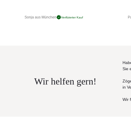
Maße: (
Ø
× H)
60 × 42 cm
Sonja aus München
Pa
Verifizierter Kauf
Habe
Sie 
Wir helfen gern!
Zöge
in V
Wir 