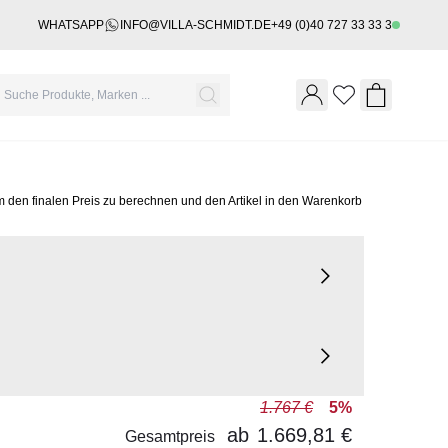
WHATSAPP
INFO@VILLA-SCHMIDT.DE
+49 (0)40 727 33 33 3
Wishlist
Shopping 
m den finalen Preis zu berechnen und den Artikel in den Warenkorb
1.767 €
5%
ab
1.669,81 €
Gesamtpreis