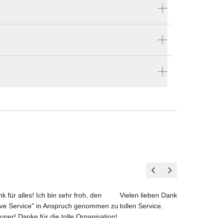
Produktnummer:
DBL031
Hersteller:
Roda
len
 304
en vier Wänden.
 es
an
und
t und
igen.
k für alles! Ich bin sehr froh, den
Vielen lieben Dank für das net
ove Service" in Anspruch genommen zu
tollen Service.
uper! Danke für die tolle Organisation!