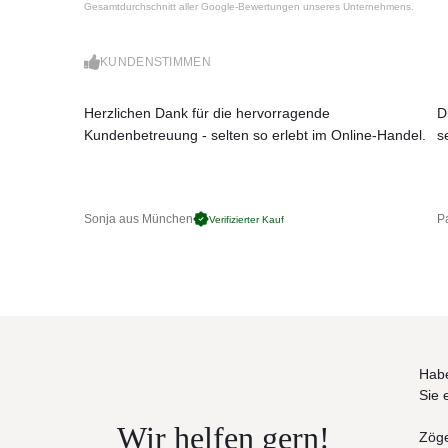
Gesamtdurchschnitt aller Google-Bewertungen unseres Unternehmens.
Maße: (Ø × H)
KUNDENSTIMMEN
161 × 199 cm (Liegefläche Ø145cm), Sitzhö
Optinale Rückenkissen: 65x65cm - sprechen Si
bestellen möchten
Herzlichen Dank für die hervorragende
D
Kundenbetreuung - selten so erlebt im Online-Handel.
s
Sonja aus München
Pa
Verifizierter Kauf
Habe
Sie 
Wir helfen gern!
Zöge