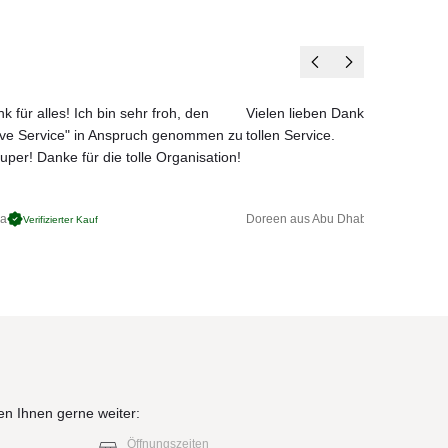
k für alles! Ich bin sehr froh, den
Vielen lieben Dank für das net
ove Service" in Anspruch genommen zu
tollen Service.
uper! Danke für die tolle Organisation!
ga
Doreen aus Abu Dhabi
Verifizierter Kauf
Verifizierter 
en Ihnen gerne weiter:
Öffnungszeiten