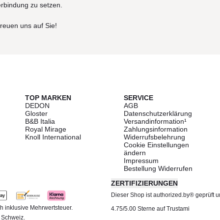
erbindung zu setzen.
freuen uns auf Sie!
TOP MARKEN
SERVICE
DEDON
AGB
Gloster
Datenschutzerklärung
B&B Italia
Versandinformation¹
Royal Mirage
Zahlungsinformation
Knoll International
Widerrufsbelehrung
Cookie Einstellungen
ändern
Impressum
Bestellung Widerrufen
ZERTIFIZIERUNGEN
Dieser Shop ist authorized.by® geprüft und
h inklusive Mehrwertsteuer.
4.75/5.00 Sterne auf Trustami
d Schweiz.