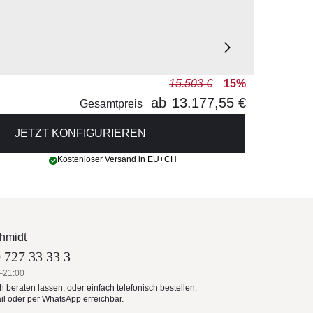
15.503 €
15%
ab
13.177,55 €
Gesamtpreis
JETZT KONFIGURIEREN
Kostenloser Versand in EU+CH
hmidt
 727 33 33 3
–21:00
ch beraten lassen, oder einfach telefonisch bestellen.
il
oder per
WhatsApp
erreichbar.