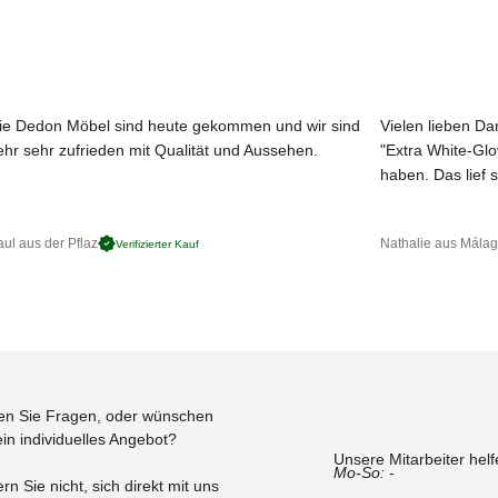
he: 13cm plus Sitzkissen: 29cm
e uns an, wenn Sie die Kissen gerne in verschiedenen Farben
ie Dedon Möbel sind heute gekommen und wir sind
Vielen lieben Dan
ehr sehr zufrieden mit Qualität und Aussehen.
"Extra White-Gl
JETZT MUSTER BESTELLEN
haben. Das lief s
ul aus der Pflaz
Nathalie aus Mála
Verifizierter Kauf
n Sie Fragen, oder wünschen
ein individuelles Angebot?
Unsere Mitarbeiter helf
Mo-So: -
rn Sie nicht, sich direkt mit uns