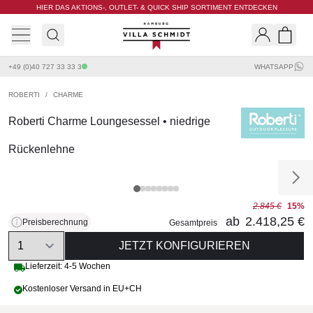
HIER DAS AKTIONS-, OUTLET- & QUICK SHIP SORTIMENT ENTDECKEN
Villa Schmidt
Search
Shopp
+49 (0)40 727 33 33 3
WHATSAPP
ROBERTI
/
CHARME
Roberti Charme Loungesessel • niedrige
Rückenlehne
2.845 €
15%
ab
2.418,25 €
Preisberechnung
Gesamtpreis
Quantity
JETZT KONFIGURIEREN
Lieferzeit: 4-5 Wochen
Kostenloser Versand in EU+CH