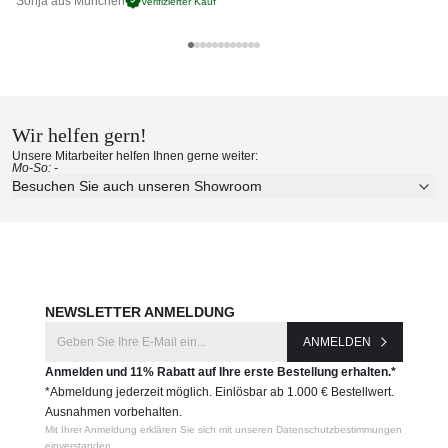
Sonja aus München
Pa
Verifizierter Kauf
Maße: (B × T × H)
85 × 88 × 93 cm, Sitzhöhe: 30cm plus Sitzkissen: 16
Optinales Rückenkissen: 60x35cm
Roberti Materialmuster nach
Produktnummer:
Hause bestellen
4381
Wir helfen gern!
Erleben Sie unsere Stoffe und Materialien ganz in Ruhe in
Unsere Mitarbeiter helfen Ihnen gerne weiter:
Hersteller:
Ihren eigenen vier Wänden.
Mo-So: -
Aktuelle Originalstoffe des Herstellers
Roberti
Besuchen Sie auch unseren Showroom
Farbe, Struktur und Haptik authentisch erleben
Persönliche Beratung bei Ihrer Konfiguration
JETZT MUSTER BESTELLEN
NEWSLETTER ANMELDUNG
ANMELDEN
Anmelden und 11% Rabatt auf Ihre erste Bestellung erhalten.*
*Abmeldung jederzeit möglich. Einlösbar ab 1.000 € Bestellwert.
Ausnahmen vorbehalten.
Mit Ihrer Anmeldung erklären Sie sich mit unseren Datenschutzbestimmungen
einverstanden.