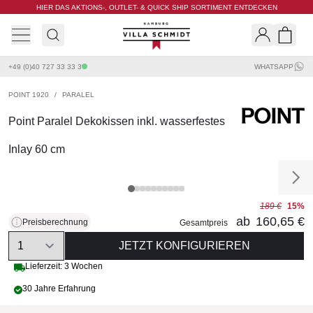
HIER DAS AKTIONS-, OUTLET- & QUICK SHIP SORTIMENT ENTDECKEN
Villa Schmidt
Search
Shopp
+49 (0)40 727 33 33 3
WHATSAPP
POINT 1920
/
PARALEL
Point Paralel Dekokissen inkl. wasserfestes
Inlay 60 cm
189 €
15%
ab
160,65 €
Preisberechnung
Gesamtpreis
Quantity
JETZT KONFIGURIEREN
Lieferzeit: 3 Wochen
30 Jahre Erfahrung