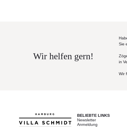
• Einfache und schnelle Reinigung mit einem Tuch
Maße (Ø × H)
42 × 55 cm
Habe
Sie 
Wir helfen gern!
Zöge
in V
Wir 
BELIEBTE LINKS
Newsletter
Anmeldung