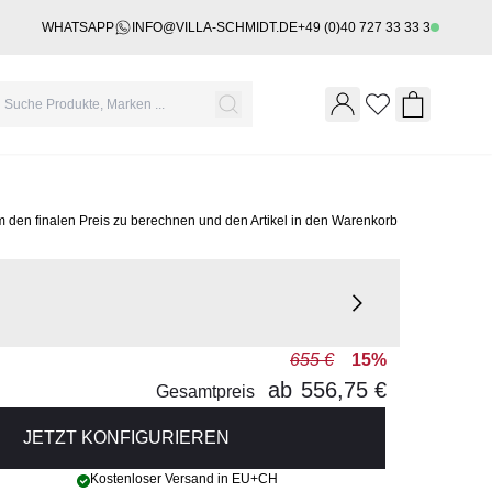
WHATSAPP
INFO@VILLA-SCHMIDT.DE
+49 (0)40 727 33 33 3
Wishlist
Shopping 
m den finalen Preis zu berechnen und den Artikel in den Warenkorb
655 €
15%
ab
556,75 €
Gesamtpreis
JETZT KONFIGURIEREN
Kostenloser Versand in EU+CH