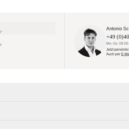
Antonio Sc
n*
+49 (0)40
Mo–So: 08:00
l
Jetzt persönli
Auch per
E-Ma
 zu sparen, sie wandeln eine Terrasse zu einem einladenden Treffpunk