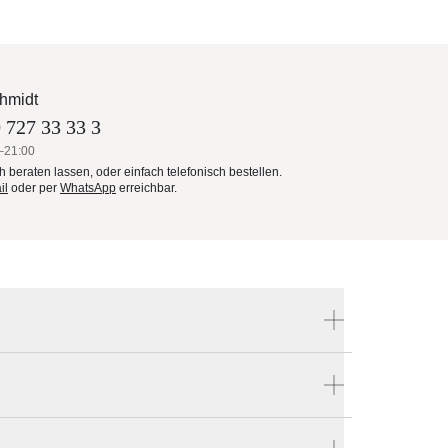
hmidt
 727 33 33 3
–21:00
ch beraten lassen, oder einfach telefonisch bestellen.
il
oder per
WhatsApp
erreichbar.
Produktnummer:
800 113 0111 042
t