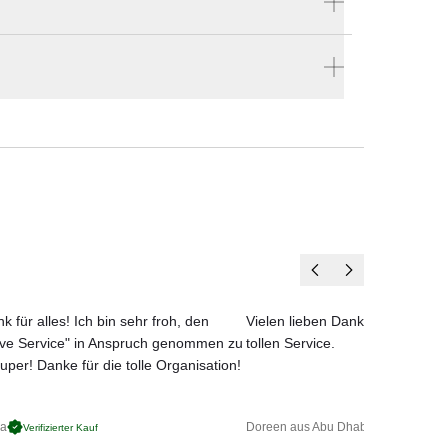
Hersteller:
 in
Oasiq
 zu
len
ASIQ
en vier Wänden.
llen
en.
 für
öbel
ehr
k für alles! Ich bin sehr froh, den
Vielen lieben Dank für das net
ove Service" in Anspruch genommen zu
tollen Service.
uper! Danke für die tolle Organisation!
ga
Doreen aus Abu Dhabi
Verifizierter Kauf
Verifizierter 