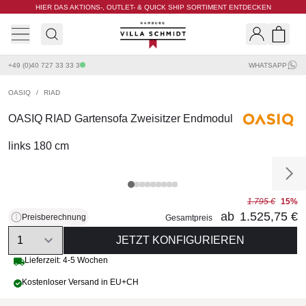
HIER DAS AKTIONS-, OUTLET- & QUICK SHIP SORTIMENT ENTDECKEN
Villa Schmidt
Search
Shopp
+49 (0)40 727 33 33 3
WHATSAPP
OASIQ
/
RIAD
OASIQ RIAD Gartensofa Zweisitzer Endmodul
links 180 cm
1.795 €
15%
ab
1.525,75 €
Preisberechnung
Gesamtpreis
Quantity
JETZT KONFIGURIEREN
Lieferzeit: 4-5 Wochen
Kostenloser Versand in EU+CH