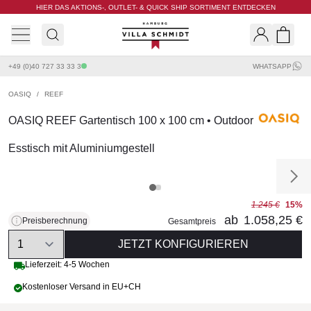
HIER DAS AKTIONS-, OUTLET- & QUICK SHIP SORTIMENT ENTDECKEN
Villa Schmidt
Search
Shopp
+49 (0)40 727 33 33 3
WHATSAPP
OASIQ
/
REEF
OASIQ REEF Gartentisch 100 x 100 cm • Outdoor
Esstisch mit Aluminiumgestell
1.245 €
15%
ab
1.058,25 €
Preisberechnung
Gesamtpreis
Quantity
JETZT KONFIGURIEREN
Lieferzeit: 4-5 Wochen
Kostenloser Versand in EU+CH