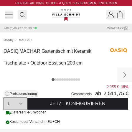
HIER DAS AKTIONS-, OUTLET- & QUICK SHIP SORTIMENT ENTDECKEN
Villa Schmidt
Search
Shopp
+49 (0)40 727 33 33 3
WHATSAPP
OASIQ
/
MACHAR
OASIQ MACHAR Gartentisch mit Keramik
Tischplatte • Outdoor Esstisch 200 cm
2.955 €
15%
ab
2.511,75 €
Preisberechnung
Gesamtpreis
Quantity
JETZT KONFIGURIEREN
Lieferzeit: 4-5 Wochen
Kostenloser Versand in EU+CH