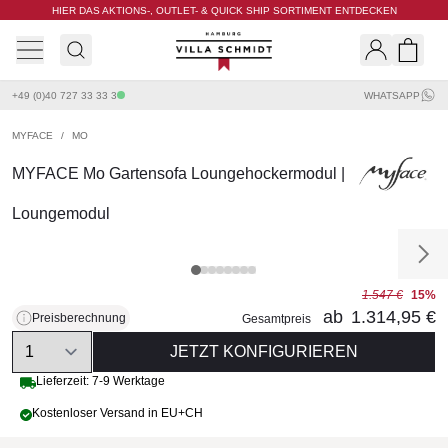
HIER DAS AKTIONS-, OUTLET- & QUICK SHIP SORTIMENT ENTDECKEN
Villa Schmidt
Search
Shopp
+49 (0)40 727 33 33 3
WHATSAPP
MYFACE
/
MO
MYFACE Mo Gartensofa Loungehockermodul |
Loungemodul
1.547 €
15%
ab
1.314,95 €
Preisberechnung
Gesamtpreis
Quantity
JETZT KONFIGURIEREN
Lieferzeit: 7-9 Werktage
Kostenloser Versand in EU+CH