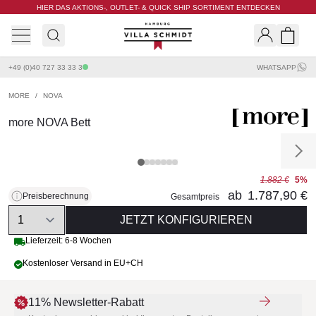
HIER DAS AKTIONS-, OUTLET- & QUICK SHIP SORTIMENT ENTDECKEN
Villa Schmidt
Search
Shopp
+49 (0)40 727 33 33 3
WHATSAPP
MORE
/
NOVA
more NOVA Bett
1.882 €
5%
ab
1.787,90 €
Preisberechnung
Gesamtpreis
Quantity
JETZT KONFIGURIEREN
Lieferzeit: 6-8 Wochen
Kostenloser Versand in EU+CH
11% Newsletter-Rabatt