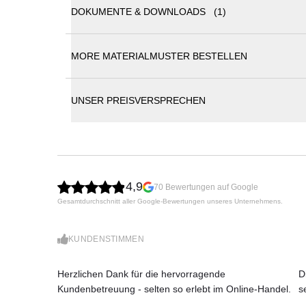
DOKUMENTE & DOWNLOADS (1)
more HARRI Bank
MORE MATERIALMUSTER BESTELLEN
HARRI Bank Produktinformation
Die Bank HARRI ist ein vielseitiges Möbel. Ob
Aufenthaltsräumen, im Flur oder am Bettende
bleibt dabei immer ein optisches Highlight.
UNSER PREISVERSPRECHEN
Die charakteristische Y-Form des Gestells ve
einem festen Bestandteil der HARRI-Kollektio
erhältlich und kann mit einem anthrazit pulver
45 cm.
4,9
70 Bewertungen auf Google
Gestell: Stahl anthrazit pulverbeschichtet
Gesamtdurchschnitt aller Google-Bewertungen unseres Unternehmens.
Stoff- oder Lederbezug, nicht abziehbar
Sitzhöhe: 45 cm
Gewicht: 36 - 50 kg
KUNDENSTIMMEN
Verfügbare Maße (BxTxH)
:
180 x 61 x 78 cm (36 kg)
Herzlichen Dank für die hervorragende
D
200 x 61 x 78 cm (40 kg)
Kundenbetreuung - selten so erlebt im Online-Handel.
s
220 x 61 x 78 cm (44 kg)