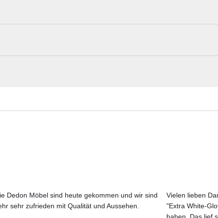
 als Esstischbank, als Sitzgelegenheit in Warte- oder
. Die Bank HARRI fügt sich elegant in jede Umgebung ein und
more Materialmuster nach Hause bestell
rleiht der Bank eine unverwechselbare Silhouette und macht sie
Erleben Sie unsere Stoffe und Materialien ganz in Ruhe in Ihren eigen
Aktuelle Originalstoffe des Herstellers
n. Mit Rückenlehne ist die Bank in Längen von 180 bis 250 cm
Farbe, Struktur und Haptik authentisch erleben
beschichteten Stahlgestell konfiguriert werden. Die Sitzhöhe be
Persönliche Beratung bei Ihrer Konfiguration
ie Dedon Möbel sind heute gekommen und wir sind
Vielen lieben Dan
ehr sehr zufrieden mit Qualität und Aussehen.
"Extra White-Gl
JETZT MUSTER BESTELLEN
haben. Das lief s