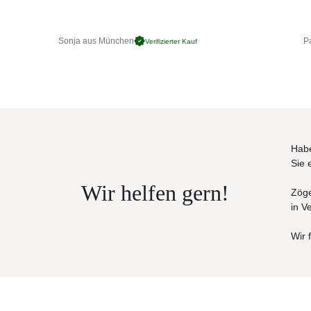
250 x 61 x 78 cm (50 kg)
Sonja aus München
Pa
Verifizierter Kauf
Habe
Sie 
Wir helfen gern!
Zöge
in V
Wir 