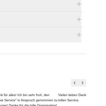
Produktnummer:
HARRI-B-200
Hersteller:
more
en
 zu
en vier Wänden.
trägt
k für alles! Ich bin sehr froh, den
Vielen lieben Dank für das net
ove Service" in Anspruch genommen zu
tollen Service.
uper! Danke für die tolle Organisation!