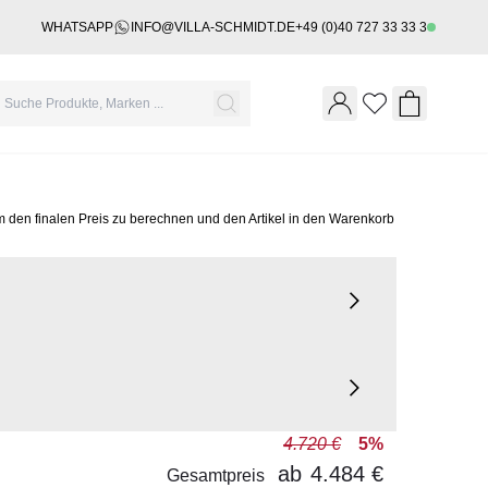
WHATSAPP
INFO@VILLA-SCHMIDT.DE
+49 (0)40 727 33 33 3
Wishlist
Shopping 
m den finalen Preis zu berechnen und den Artikel in den Warenkorb
4.720 €
5%
ab
4.484 €
Gesamtpreis