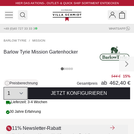
HIER DAS AKTIONS-, OUTLET- & QUICK SHIP SORTIMENT ENTDECKEN
Villa Schmidt
Search
Shopp
+49 (0)40 727 33 33 3
WHATSAPP
BARLOW TYRIE
/
MISSION
Barlow Tyrie Mission Gartenhocker
544 €
15%
ab
462,40 €
Preisberechnung
Gesamtpreis
Quantity
JETZT KONFIGURIEREN
Lieferzeit: 3-4 Wochen
30 Jahre Erfahrung
11% Newsletter-Rabatt