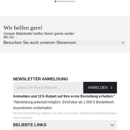
Maße (B × T × H):
Barlow Tyrie Materialmuster nach
46 × 46 × 36 cm
Gewicht: 5 kg
Hause bestellen
Produktnummer:
Wir helfen gern!
Erleben Sie unsere Stoffe und Materialien ganz in Ruhe in
1MIFS.+
Unsere Mitarbeiter helfen Ihnen gerne weiter:
Ihren eigenen vier Wänden.
Mo-So: -
Aktuelle Originalstoffe des Herstellers
Besuchen Sie auch unseren Showroom
Hersteller:
Farbe, Struktur und Haptik authentisch erleben
Barlow Tyrie
Persönliche Beratung bei Ihrer Konfiguration
JETZT MUSTER BESTELLEN
NEWSLETTER ANMELDUNG
ANMELDEN
Anmelden und 11% Rabatt auf Ihre erste Bestellung erhalten.*
*Abmeldung jederzeit möglich. Einlösbar ab 1.000 € Bestellwert.
Ausnahmen vorbehalten.
Mit Ihrer Anmeldung erklären Sie sich mit unseren Datenschutzbestimmungen
einverstanden.
BELIEBTE LINKS